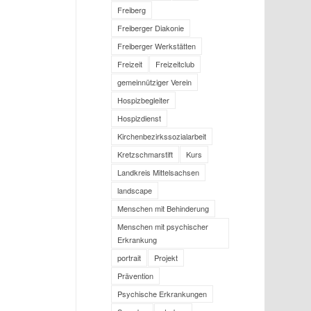
Freiberg
Freiberger Diakonie
Freiberger Werkstätten
Freizeit
Freizeitclub
gemeinnütziger Verein
Hospizbegleiter
Hospizdienst
Kirchenbezirkssozialarbeit
Kretzschmarstift
Kurs
Landkreis Mittelsachsen
landscape
Menschen mit Behinderung
Menschen mit psychischer
Erkrankung
portrait
Projekt
Prävention
Psychische Erkrankungen