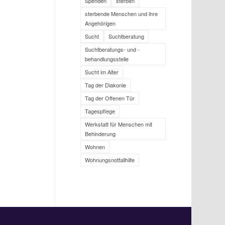
Spenden
sterben
sterbende Menschen und ihre
Angehörigen
Sucht
Suchtberatung
Suchtberatungs- und -
behandlungsstelle
Sucht im Alter
Tag der Diakonie
Tag der Offenen Tür
Tagespflege
Werkstatt für Menschen mit
Behinderung
Wohnen
Wohnungsnotfallhilfe