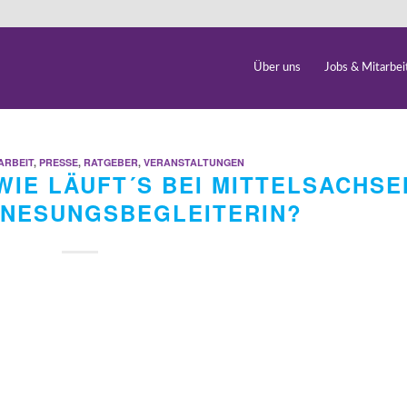
Über uns
Jobs & Mitarbei
ARBEIT
,
PRESSE
,
RATGEBER
,
VERANSTALTUNGEN
WIE LÄUFT´S BEI MITTELSACHSE
ENESUNGSBEGLEITERIN?