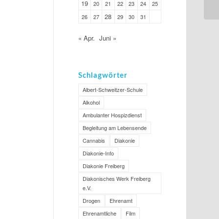
19
20
21
22
23
24
25
28
26
27
29
30
31
« Apr.
Juni »
Schlagwörter
Albert-Schweitzer-Schule
Alkohol
Ambulanter Hospizdienst
Begleitung am Lebensende
Cannabis
Diakonie
Diakonie-Info
Diakonie Freiberg
Diakonisches Werk Freiberg
e.V.
Drogen
Ehrenamt
Ehrenamtliche
Film