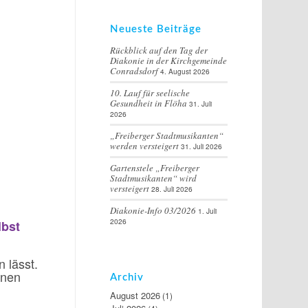
Neueste Beiträge
Rückblick auf den Tag der
Diakonie in der Kirchgemeinde
Conradsdorf
4. August 2026
10. Lauf für seelische
Gesundheit in Flöha
31. Juli
2026
„Freiberger Stadtmusikanten“
werden versteigert
31. Juli 2026
Gartenstele „Freiberger
Stadtmusikanten“ wird
versteigert
28. Juli 2026
Diakonie-Info 03/2026
1. Juli
2026
lbst
n lässt.
nnen
Archiv
August 2026
(1)