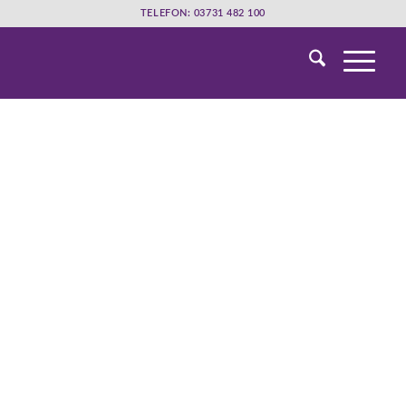
TELEFON: 03731 482 100
Wir bieten Rat, Hilfe und
Unterstützung.