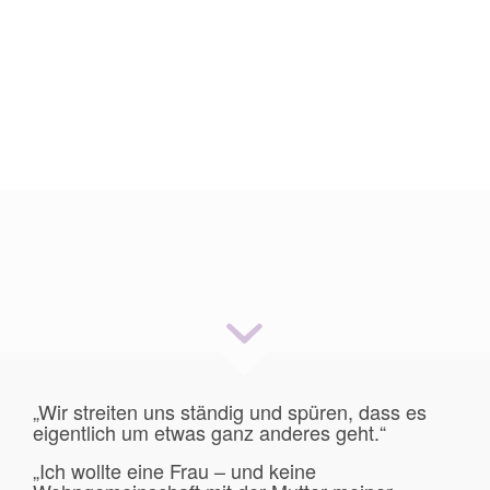
Unser Team für eine Familien- und
Erziehungsberatung finden Sie hier.
KONTAKT
Ehe-, Paar- und Lebensberatung
„Wir streiten uns ständig und spüren, dass es
eigentlich um etwas ganz anderes geht.“
„Ich wollte eine Frau – und keine