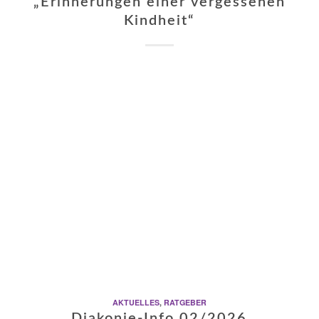
„Erinnerungen einer vergessenen
Kindheit“
AKTUELLES
,
RATGEBER
Diakonie-Info 02/2026