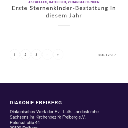
AKTUELLES
,
RATGEBER
,
VERANSTALTUNGEN
Erste Sternenkinder-Bestattung in
diesem Jahr
2
3
›
»
1
Seite 1 von 7
DIAKONIE FREIBERG
Diakonisches Werk der Ev.- Luth. Landeskirche
Sachsens im Kirchenbezirk Freiberg e.V.
Petersstraße 44
09599 Freiberg