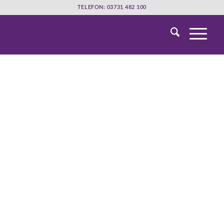
TELEFON: 03731 482 100
aus der Diakonie Freiberg