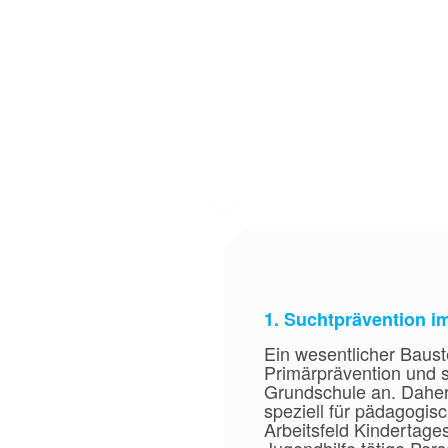
sangebot der Suchtberatungs- und -behand
 alle Altersgruppen und Einrichtungen, wobei unser Ha
ßen Wert auf Anschaulichkeit und Zielgruppenorientierung.
Themenwünsche ein.
genden finden Sie unsere altersgruppenspezifischen An
1. Suchtprävention i
Ein wesentlicher Baust
Primärprävention und s
Grundschule an. Daher 
speziell für pädagogis
Arbeitsfeld Kindertage