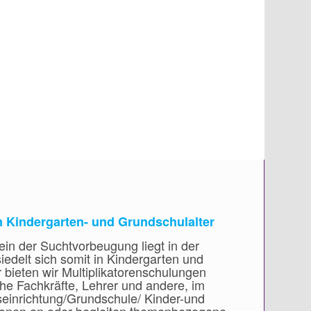
lungsstelle
uptaugenmerk auf der Schulung von
 Gerne gehen wir individuell auf Ihre
gebote:
m Kindergarten- und Grundschulalter
ein der Suchtvorbeugung liegt in der
iedelt sich somit in Kindergarten und
bieten wir Multiplikatorenschulungen
che Fachkräfte, Lehrer und andere, im
seinrichtung/Grundschule/ Kinder-und