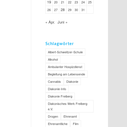
19
20
21
22
23
24
25
28
26
27
29
30
31
« Apr.
Juni »
Schlagwörter
Albert-Schweitzer-Schule
Alkohol
Ambulanter Hospizdienst
Begleitung am Lebensende
Cannabis
Diakonie
Diakonie-Info
Diakonie Freiberg
Diakonisches Werk Freiberg
e.V.
Drogen
Ehrenamt
Ehrenamtliche
Film