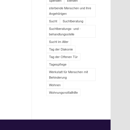
Spenden
sterben
sterbende Menschen und ihre
Angehörigen
Sucht
Suchtberatung
Suchtberatungs- und -
behandlungsstelle
Sucht im Alter
Tag der Diakonie
Tag der Offenen Tür
Tagespflege
Werkstatt für Menschen mit
Behinderung
Wohnen
Wohnungsnotfallhilfe