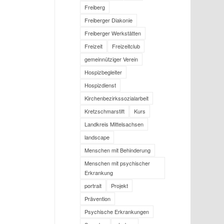
Freiberg
Freiberger Diakonie
Freiberger Werkstätten
Freizeit
Freizeitclub
gemeinnütziger Verein
Hospizbegleiter
Hospizdienst
Kirchenbezirkssozialarbeit
Kretzschmarstift
Kurs
Landkreis Mittelsachsen
landscape
Menschen mit Behinderung
Menschen mit psychischer
Erkrankung
portrait
Projekt
Prävention
Psychische Erkrankungen