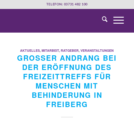
TELEFON: 03731 482 100
AKTUELLES
,
MITARBEIT
,
RATGEBER
,
VERANSTALTUNGEN
GROSSER ANDRANG BEI D
ER ERÖFFNUNG DES F
REIZEITTREFFS FÜR M
ENSCHEN MIT B
EHINDERUNG IN F
REIBERG