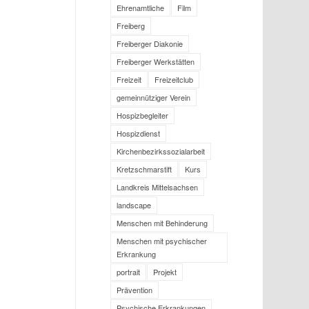
Ehrenamtliche
Film
Freiberg
Freiberger Diakonie
Freiberger Werkstätten
Freizeit
Freizeitclub
gemeinnütziger Verein
Hospizbegleiter
Hospizdienst
Kirchenbezirkssozialarbeit
Kretzschmarstift
Kurs
Landkreis Mittelsachsen
landscape
Menschen mit Behinderung
Menschen mit psychischer
Erkrankung
portrait
Projekt
Prävention
Psychische Erkrankungen