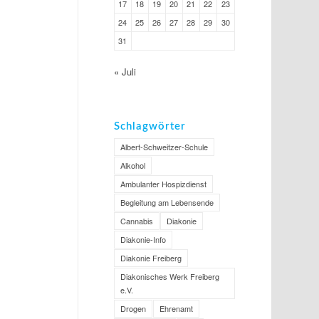
17
18
19
20
21
22
23
24
25
26
27
28
29
30
31
« Juli
Schlagwörter
Albert-Schweitzer-Schule
Alkohol
Ambulanter Hospizdienst
Begleitung am Lebensende
Cannabis
Diakonie
Diakonie-Info
Diakonie Freiberg
Diakonisches Werk Freiberg
e.V.
Drogen
Ehrenamt