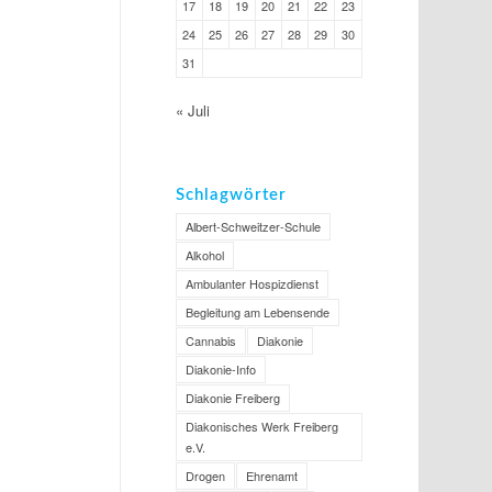
17
18
19
20
21
22
23
24
25
26
27
28
29
30
31
« Juli
Schlagwörter
Albert-Schweitzer-Schule
Alkohol
Ambulanter Hospizdienst
Begleitung am Lebensende
Cannabis
Diakonie
Diakonie-Info
Diakonie Freiberg
Diakonisches Werk Freiberg
e.V.
Drogen
Ehrenamt