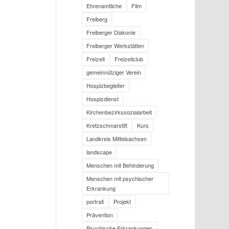
Ehrenamtliche
Film
Freiberg
Freiberger Diakonie
Freiberger Werkstätten
Freizeit
Freizeitclub
gemeinnütziger Verein
Hospizbegleiter
Hospizdienst
Kirchenbezirkssozialarbeit
Kretzschmarstift
Kurs
Landkreis Mittelsachsen
landscape
Menschen mit Behinderung
Menschen mit psychischer
Erkrankung
portrait
Projekt
Prävention
Psychische Erkrankungen