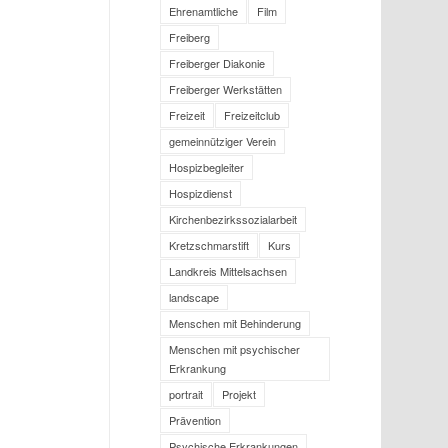
Ehrenamtliche
Film
Freiberg
Freiberger Diakonie
Freiberger Werkstätten
Freizeit
Freizeitclub
gemeinnütziger Verein
Hospizbegleiter
Hospizdienst
Kirchenbezirkssozialarbeit
Kretzschmarstift
Kurs
Landkreis Mittelsachsen
landscape
Menschen mit Behinderung
Menschen mit psychischer
Erkrankung
portrait
Projekt
Prävention
Psychische Erkrankungen