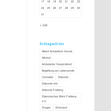
17
18
19
20
21
22
23
24
25
26
27
28
29
30
31
« Juli
Schlagwörter
Albert-Schweitzer-Schule
Alkohol
Ambulanter Hospizdienst
Begleitung am Lebensende
Cannabis
Diakonie
Diakonie-Info
Diakonie Freiberg
Diakonisches Werk Freiberg
e.V.
Drogen
Ehrenamt