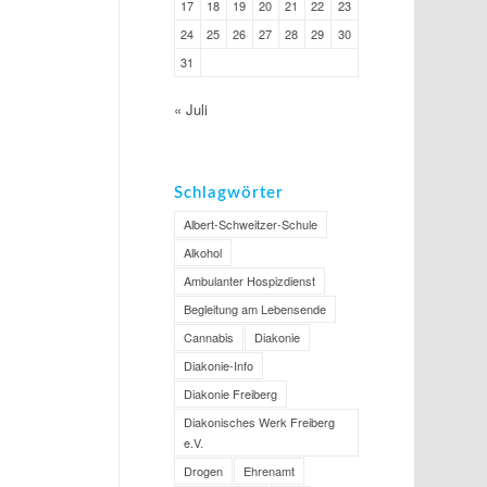
17
18
19
20
21
22
23
24
25
26
27
28
29
30
31
« Juli
Schlagwörter
Albert-Schweitzer-Schule
Alkohol
Ambulanter Hospizdienst
Begleitung am Lebensende
Cannabis
Diakonie
Diakonie-Info
Diakonie Freiberg
Diakonisches Werk Freiberg
e.V.
Drogen
Ehrenamt