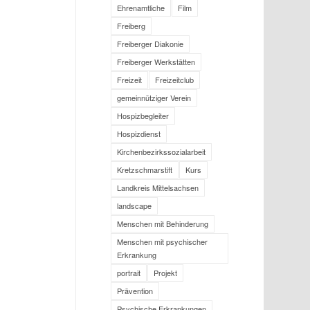
Ehrenamtliche
Film
Freiberg
Freiberger Diakonie
Freiberger Werkstätten
Freizeit
Freizeitclub
gemeinnütziger Verein
Hospizbegleiter
Hospizdienst
Kirchenbezirkssozialarbeit
Kretzschmarstift
Kurs
Landkreis Mittelsachsen
landscape
Menschen mit Behinderung
Menschen mit psychischer
Erkrankung
portrait
Projekt
Prävention
Psychische Erkrankungen