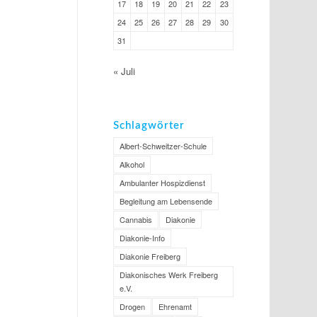
17
18
19
20
21
22
23
24
25
26
27
28
29
30
31
« Juli
Schlagwörter
Albert-Schweitzer-Schule
Alkohol
Ambulanter Hospizdienst
Begleitung am Lebensende
Cannabis
Diakonie
Diakonie-Info
Diakonie Freiberg
Diakonisches Werk Freiberg
e.V.
Drogen
Ehrenamt