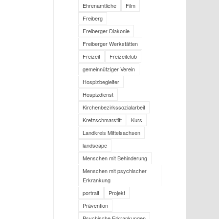
Ehrenamtliche
Film
Freiberg
Freiberger Diakonie
Freiberger Werkstätten
Freizeit
Freizeitclub
gemeinnütziger Verein
Hospizbegleiter
Hospizdienst
Kirchenbezirkssozialarbeit
Kretzschmarstift
Kurs
Landkreis Mittelsachsen
landscape
Menschen mit Behinderung
Menschen mit psychischer
Erkrankung
portrait
Projekt
Prävention
Psychische Erkrankungen