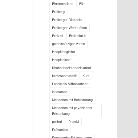
Ehrenamtliche
Film
Freiberg
Freiberger Diakonie
Freiberger Werkstätten
Freizeit
Freizeitclub
gemeinnütziger Verein
Hospizbegleiter
Hospizdienst
Kirchenbezirkssozialarbeit
Kretzschmarstift
Kurs
Landkreis Mittelsachsen
landscape
Menschen mit Behinderung
Menschen mit psychischer
Erkrankung
portrait
Projekt
Prävention
Psychische Erkrankungen