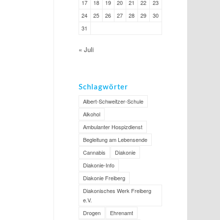
17
18
19
20
21
22
23
24
25
26
27
28
29
30
31
« Juli
Schlagwörter
Albert-Schweitzer-Schule
Alkohol
Ambulanter Hospizdienst
Begleitung am Lebensende
Cannabis
Diakonie
Diakonie-Info
Diakonie Freiberg
Diakonisches Werk Freiberg
e.V.
Drogen
Ehrenamt