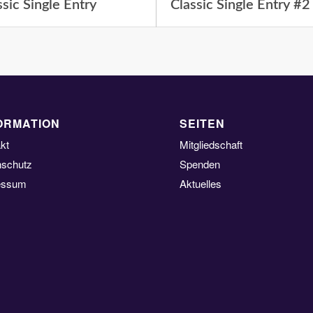
ssic Single Entry
Classic Single Entry #2
ORMATION
SEITEN
kt
Mitgliedschaft
nschutz
Spenden
essum
Aktuelles